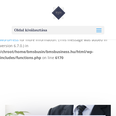
Notice
: Function _load_textdomain_just_in_time was called
incorrectly
. Translation loading for the
domain was
rocket
triggered too early. This is usually an indicator for some code in
the plugin or theme running too early. Translations should be
Oldal kiválasztása
loaded at the
action or later. Please see
Debugging in
init
WordPress
for more information. (This message was added in
version 6.7.0.) in
/chroot/home/bmsbusin/bmsbusiness.hu/html/wp-
includes/functions.php
on line
6170